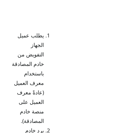
يطلب عميل
الجهاز
التفويض من
خادم المصادقة
باستخدام
معرف العميل
(عادةً معرف
العميل على
منصة خادم
المصادقة).
يرد خادم