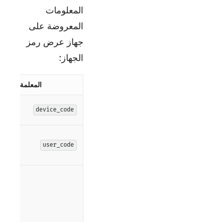
المعلومات
المعروضة على
جهاز عرض رمز
الجهاز:
المعلمة
رمز
device_code
الج
رمز
ال
user_code
الن
واج
من
الن
خاد
يج