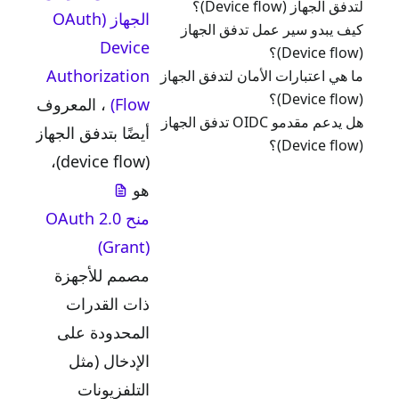
از (Device flow)؟
الجهاز (OAuth
بدو سير عمل تدفق الجهاز
Device
Authorization
 اعتبارات الأمان لتدفق الجهاز
Flow)
، المعروف
هل يدعم مقدمو OIDC تدفق الجهاز
أيضًا بتدفق الجهاز
(device flow)،
هو
منح OAuth 2.0
(Grant)
مصمم للأجهزة
ذات القدرات
المحدودة على
الإدخال (مثل
التلفزيونات