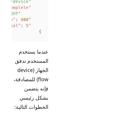
m.domain.com/device"
    "verification_uri"
    "verification_uri_complete"
        "https://custom.domain.com/device?user_code=WDJB-MJHT"
,
: 
900
    "expires_in"
: 
5
    "interval"
}
عندما يستخدم
المستخدم تدفق
الجهاز (device
flow) للمصادقة،
فإنه يتضمن
بشكل رئيسي
الخطوات التالية: