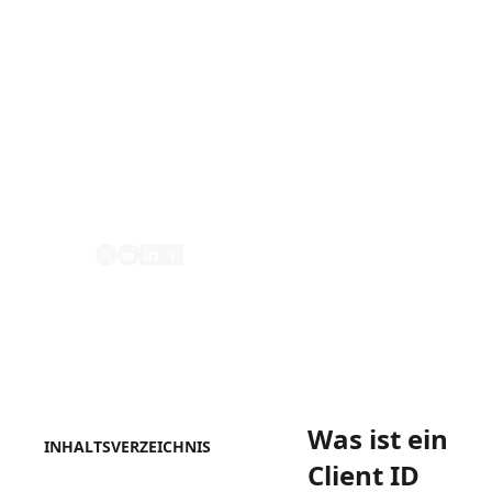
HTTPS-URL gehostet wird und als OAuth
2.0 client identifier dient. Es ermöglicht
Clients, sich gegenüber Authorization
Servern ohne vorherige Registrierung zu
identifizieren, indem die URL als client_id
verwendet wird.
Teilen
Was ist ein
INHALTSVERZEICHNIS
Client ID