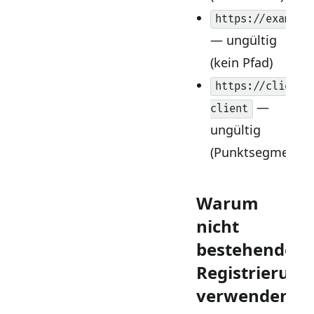
https://example
— ungültig
(kein Pfad)
https://client.
—
client
ungültig
(Punktsegment)
Warum
nicht
bestehende
Registrierung
verwenden?