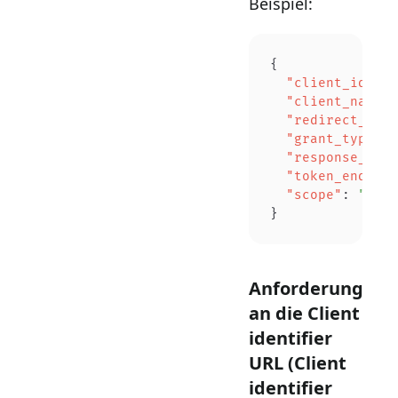
Beispiel:
{
  "client_id"
: 
"
  "client_name"
:
  "redirect_uris
  "grant_types"
:
  "response_type
  "token_endpoin
  "scope"
: 
"open
}
Anforderungen
an die Client
identifier
URL (Client
identifier