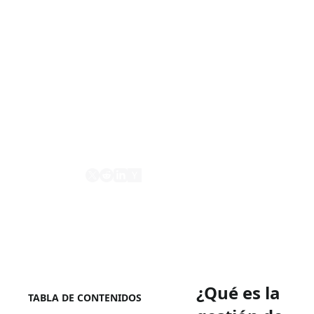
La gestión de identidades y access (IAM) es
un concepto amplio que abarca los
procesos, tecnologías y políticas utilizadas
para gestionar identidades digitales y
controlar el acceso (access) a los recursos.
Es un aspecto fundamental de la seguridad
en aplicaciones y sistemas modernos.
Compartir
¿Qué es la
TABLA DE CONTENIDOS