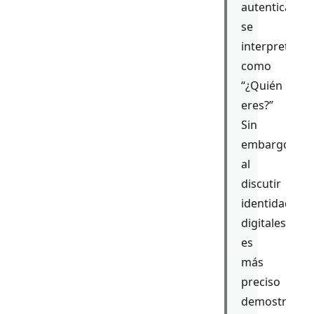
autenticación
se
interpretará
como
“¿Quién
eres?”
Sin
embargo,
al
discutir
identidades
digitales,
es
más
preciso
demostrar