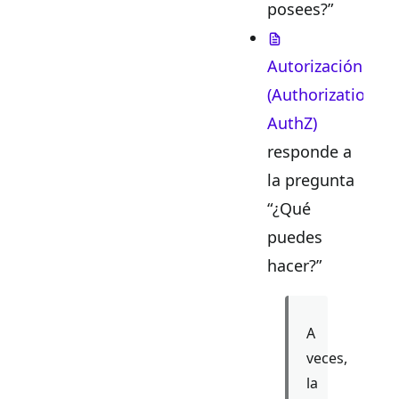
posees?”
Autorización
(Authorization,
AuthZ)
responde a
la pregunta
“¿Qué
puedes
hacer?”
A
veces,
la