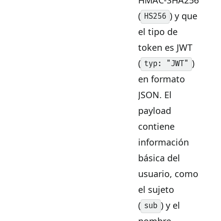
(
) y que
HS256
el tipo de
token es JWT
(
)
typ: "JWT"
en formato
JSON. El
payload
contiene
información
básica del
usuario, como
el sujeto
(
) y el
sub
nombre