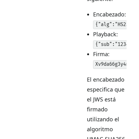
Encabezado:
{"alg":"HS256",
Playback:
{"sub":"1234567
Firma:
Xv9da66g3y4nxs_
El encabezado
especifica que
el JWS está
firmado
utilizando el
algoritmo
HMAC-SHA256