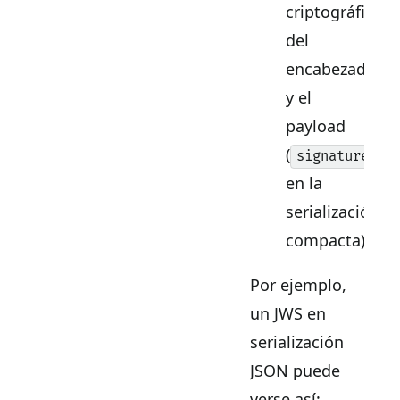
criptográfica
del
encabezado
y el
payload
(
signature
en la
serialización
compacta).
Por ejemplo,
un JWS en
serialización
JSON puede
verse así: