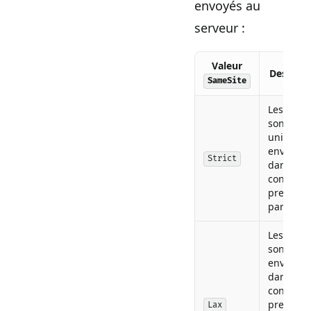
envoyés au
serveur :
Valeur
Descript
SameSite
Les cooki
sont
uniquem
envoyés
Strict
dans un
contexte
première
partie.
Les cooki
sont
envoyés
dans un
contexte
première
Lax