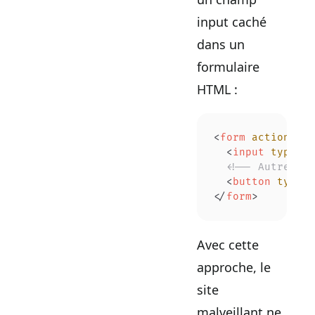
input caché
dans un
formulaire
HTML :
<
form
 action
=
"/t
  <
input
 type
=
"h
  <!-- Autres ch
  <
button
 type
=
"
</
form
>
Avec cette
approche, le
site
malveillant ne