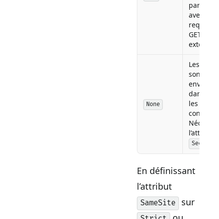
partie et
avec des
requêtes
GET de si
externes.
Les cooki
sont
envoyés
dans tou
les
None
contextes
Nécessit
l’attribut
.
Secure
En définissant
l’attribut
sur
SameSite
ou
Strict