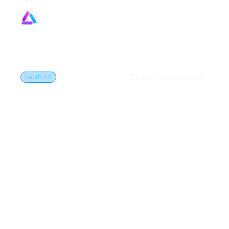
Design
GitHub
by
Modifica su GitHub
oauth 2.0
Cos'è Documento
dei metadati del
Client ID (Client ID
Metadata
Document, CIMD)?