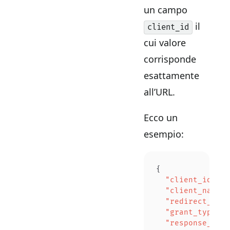
un campo
il
client_id
cui valore
corrisponde
esattamente
all’URL.
Ecco un
esempio:
{
  "client_id"
: 
"
  "client_name"
:
  "redirect_uris
  "grant_types"
:
  "response_type