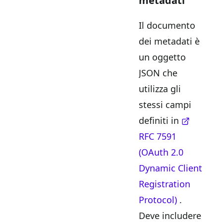
metadati
Il documento
dei metadati è
un oggetto
JSON che
utilizza gli
stessi campi
definiti in
RFC 7591
(OAuth 2.0
Dynamic Client
Registration
Protocol)
.
Deve includere