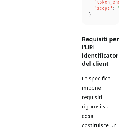
  "token_endpoin
  "scope"
: 
"open
}
Requisiti per
l’URL
identificatore
del client
La specifica
impone
requisiti
rigorosi su
cosa
costituisce un