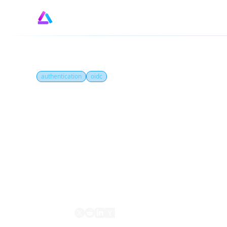
authentication
oidc
Cos'è Token ID?
Un token ID è un JSON Web Token (JWT) emess
informazioni sull'utente autenticato, come il
l'identità dell'utente e consente all'applicaz
Condividi