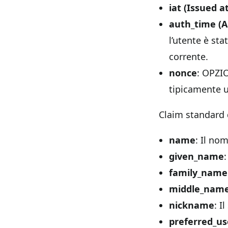
iat (Issued at
auth_time (A
l’utente è st
corrente.
nonce
: OPZIO
tipicamente ut
Claim standard 
name
: Il no
given_name
family_name
middle_nam
nickname
: I
preferred_u