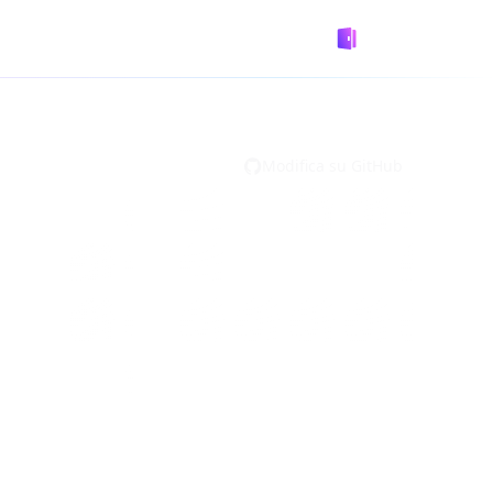
GitHub
Designed by
Logto
Modifica su GitHub
ne) a un'applicazione client. Contiene
esto token viene utilizzato per verificare
l'utente.