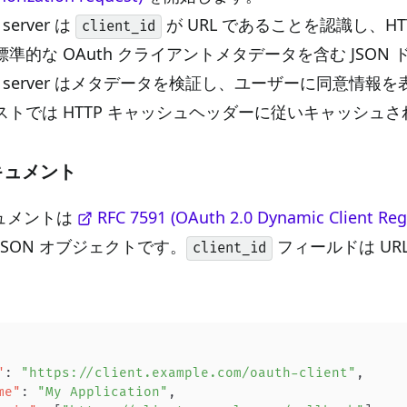
n server は
が URL であることを認識し、H
client_id
準的な OAuth クライアントメタデータを含む JSON
ation server はメタデータを検証し、ユーザーに同意情
ストでは HTTP キャッシュヘッダーに従いキャッシュ
キュメント
ュメントは
RFC 7591 (OAuth 2.0 Dynamic Client Regi
JSON オブジェクトです。
フィールドは U
client_id
"
: 
"https://client.example.com/oauth-client"
,
me"
: 
"My Application"
,