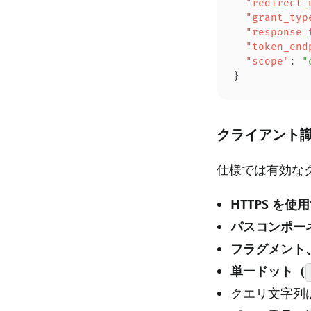
  "redirect_
  "grant_typ
  "response_
  "token_end
  "scope"
: 
"
}
クライアント識別
仕様では有効なク
HTTPS を使
パスコンポー
フラグメント
単一ドット（
クエリ文字列