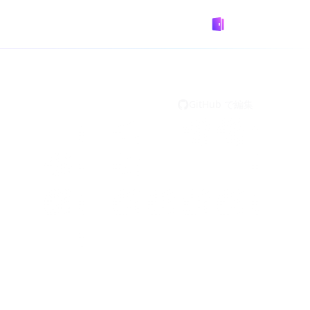
GitHub
Designed by
Logto
GitHub で編集
 Metadata
2.0 のクライアント識別子として機能する HTTPS URL
て使用し、authorization server に自身