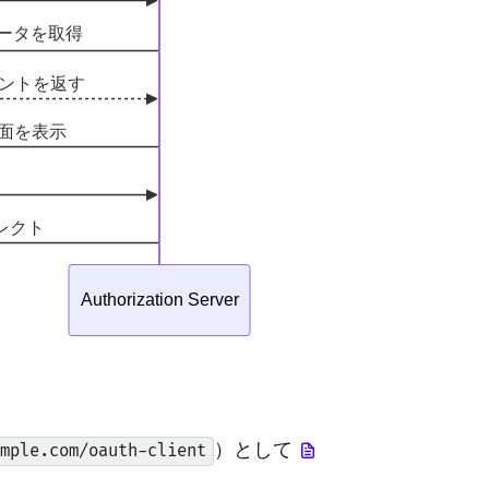
）として
ample.com/oauth-client