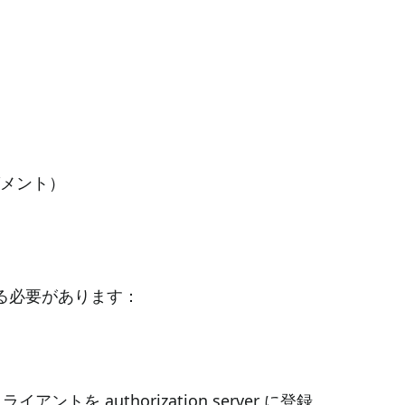
）
グメント）
る必要があります：
 authorization server に登録