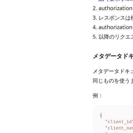
authorizatio
レスポンスは標
authoriz
以降のリクエ
メタデータド
メタデータドキ
同じものを使う 
例：
{
  "client_id
  "client_na