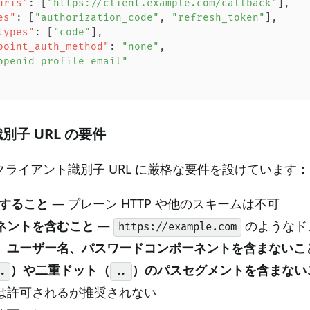
uris"
: [
"https://client.example.com/callback"
],
es"
: [
"authorization_code"
, 
"refresh_token"
],
types"
: [
"code"
],
point_auth_method"
: 
"none"
,
openid profile email"
子 URL の要件
ライアント識別子 URL に厳格な要件を設けています：
用すること
— プレーン HTTP や他のスキームは不可
ネントを含むこと
—
のようなド
https://example.com
、ユーザー名、パスワードコンポーネントを含まないこ
）や二重ドット（
）のパスセグメントを含まない
.
..
は許可されるが推奨されない