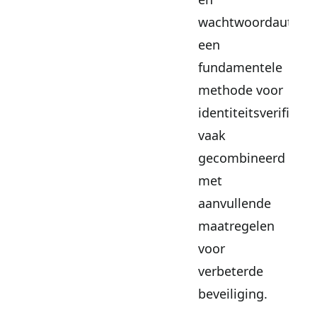
wachtwoordauthent
een
fundamentele
methode voor
identiteitsverificatie
vaak
gecombineerd
met
aanvullende
maatregelen
voor
verbeterde
beveiliging.