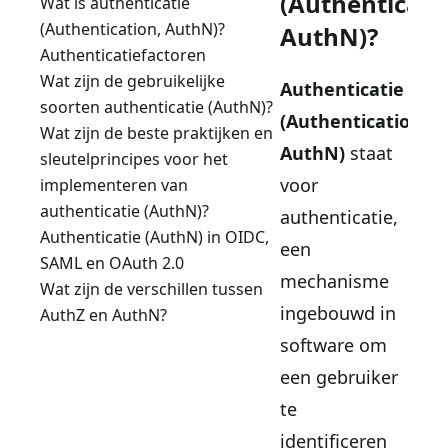
(Authenticati
Wat is authenticatie
(Authentication, AuthN)?
AuthN)?
Authenticatiefactoren
Wat zijn de gebruikelijke
Authenticatie
soorten authenticatie (AuthN)?
(Authentication,
Wat zijn de beste praktijken en
AuthN)
staat
sleutelprincipes voor het
voor
implementeren van
authenticatie (AuthN)?
authenticatie,
Authenticatie (AuthN) in OIDC,
een
SAML en OAuth 2.0
mechanisme
Wat zijn de verschillen tussen
ingebouwd in
AuthZ en AuthN?
software om
een gebruiker
te
identificeren