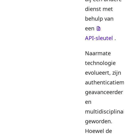
dienst met
behulp van
een
API-sleutel
.
Naarmate
technologie
evolueert, zijn
authenticatiemeth
geavanceerder
en
multidisciplinair
geworden.
Hoewel de