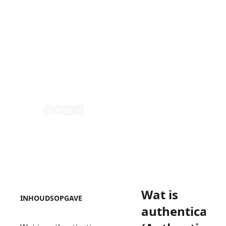
Authenticatie is het proces van het
verifiëren van de identiteitseigendom (bijv.
gebruiker of dienst). Het is de basis van
identity and access management (IAM)
systemen en is essentieel voor het
beveiligen van applicaties en diensten.
Delen
Wat is
INHOUDSOPGAVE
authenticatie