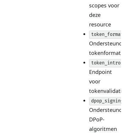
scopes voor
deze
resource
token_formats_s
Ondersteunde
tokenformaten
token_introspec
Endpoint
voor
tokenvalidatie
dpop_signing_al
Ondersteunde
DPoP-
algoritmen