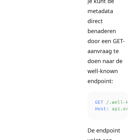
Je kunt de
metadata
direct
benaderen
door een GET-
aanvraag te
doen naar de
well-known
endpoint:
GET
 /.well-known
Host:
 api.exampl
De endpoint