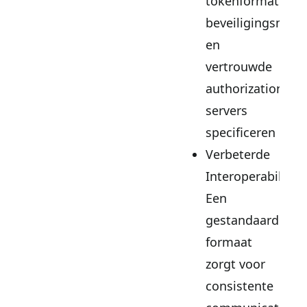
tokenformaten,
beveiligingsmec
en
vertrouwde
authorization
servers
specificeren
Verbeterde
Interoperabiliteit
Een
gestandaardisee
formaat
zorgt voor
consistente