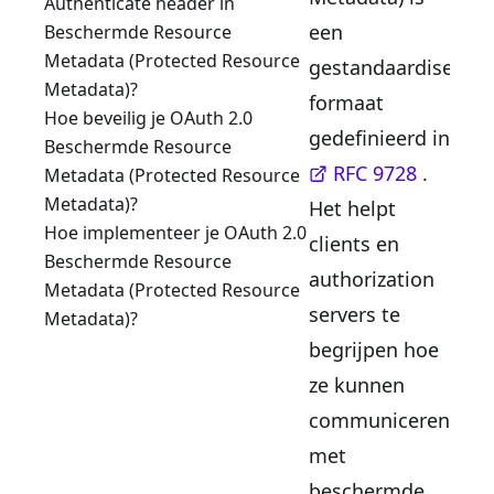
Authenticate header in
een
Beschermde Resource
Metadata (Protected Resource
gestandaardiseerd
Metadata)?
formaat
Hoe beveilig je OAuth 2.0
gedefinieerd in
Beschermde Resource
RFC 9728
.
Metadata (Protected Resource
Metadata)?
Het helpt
Hoe implementeer je OAuth 2.0
clients en
Beschermde Resource
authorization
Metadata (Protected Resource
servers te
Metadata)?
begrijpen hoe
ze kunnen
communiceren
met
beschermde