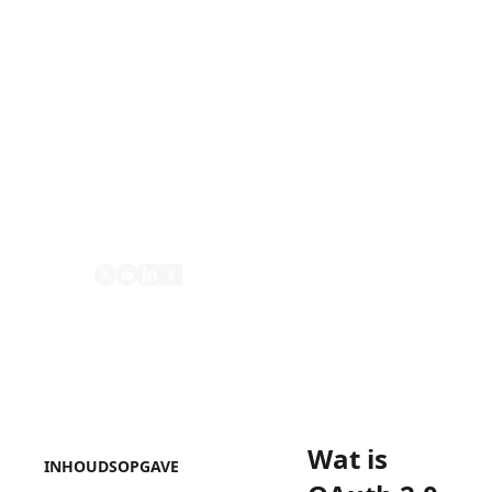
OAuth 2.0 Beschermde Resource Metadata
(Protected Resource Metadata) is een
gestandaardiseerd formaat dat OAuth 2.0
clients en authorization servers in staat
stelt om de benodigde informatie te
verkrijgen om te communiceren met
OAuth 2.0 beschermde resources.
Delen
Wat is
INHOUDSOPGAVE