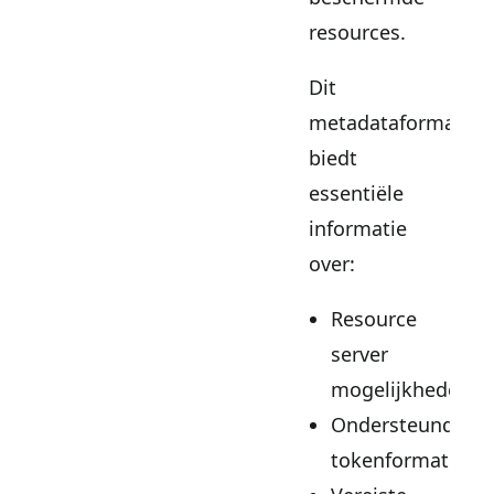
resources.
Dit
metadataformaat
biedt
essentiële
informatie
over:
Resource
server
mogelijkheden
Ondersteunde
tokenformaten