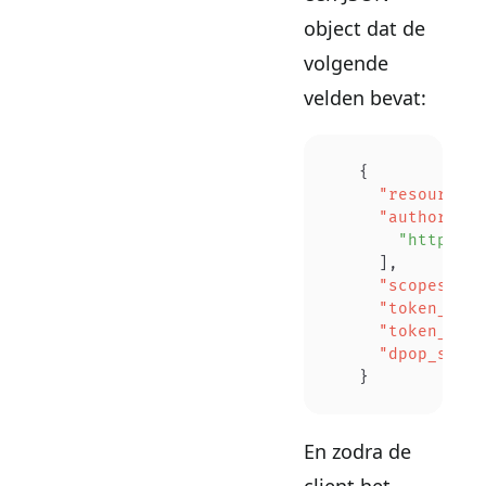
object dat de
volgende
velden bevat:
   {
     "resource"
:
     "authorizat
       "https://
     ],
     "scopes_sup
     "token_form
     "token_intr
     "dpop_signi
   }
En zodra de