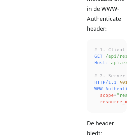
in de WWW-
Authenticate
header:
# 1. Client doet
GET
 /api/resourc
Host:
 api.exampl
# 2. Server reag
HTTP/1.1
 401
 Una
WWW-Authenticate
  scope
=
"read wr
  resource_metad
De header
biedt: